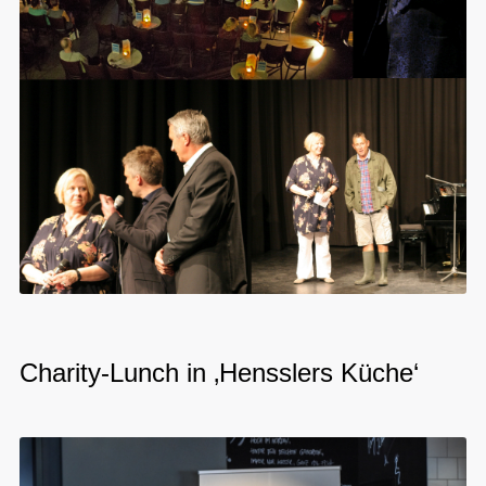
Charity-Lunch in ‚Hensslers Küche‘