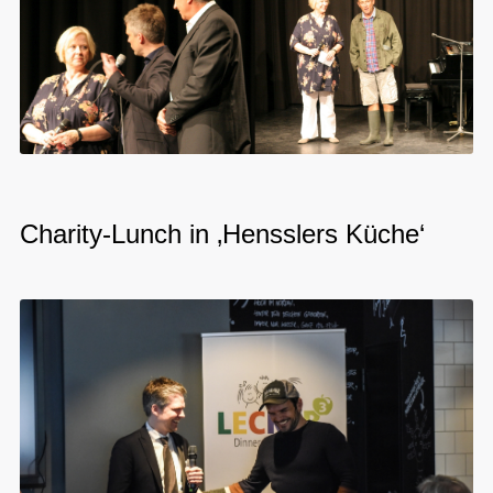
Charity-Lunch in ‚Hensslers Küche‘