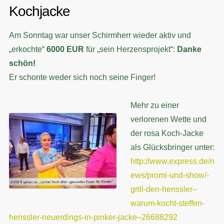
Kochjacke
Am Sonntag war unser Schirmherr wieder aktiv und
„erkochte“
6000 EUR
für „sein Herzensprojekt“:
Danke
schön!
Er schonte weder sich noch seine Finger!
Mehr zu einer
verlorenen Wette und
der rosa Koch-Jacke
als Glücksbringer unter:
http://www.express.de/n
ews/promi-und-show/-
grill-den-henssler–
warum-kocht-steffen-
henssler-neuerdings-in-pinker-jacke–26688292