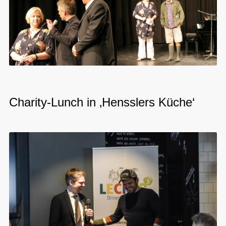
Charity-Lunch in ‚Hensslers Küche‘